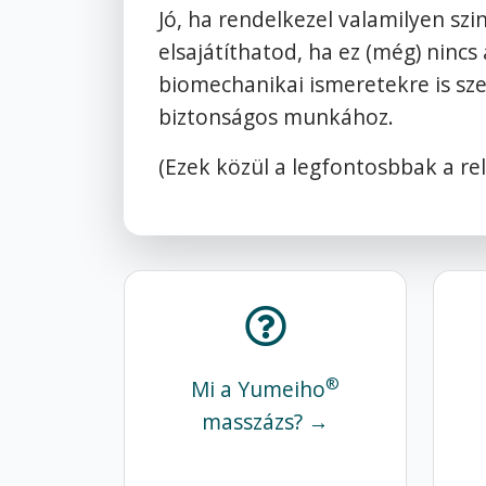
Jó, ha rendelkezel valamilyen sz
elsajátíthatod, ha ez (még) ninc
biomechanikai ismeretekre is sz
biztonságos munkához.
(Ezek közül a legfontosbbak a rel
®
Mi a Yumeiho
masszázs? →