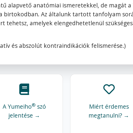
intű alapvető anatómiai ismeretekkel, de magát 
s a birtokodban. Az általunk tartott tanfolyam so
ert tehetsz, amelyek elengedhetetlenül szüksége
atív és abszolút kontraindikációk felismerése.)
®
A Yumeiho
szó
Miért érdemes
jelentése →
megtanulni? →