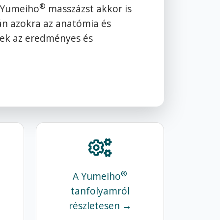
®
a Yumeiho
masszázst akkor is
rán azokra az anatómia és
sek az eredményes és
®
A Yumeiho
tanfolyamról
részletesen →