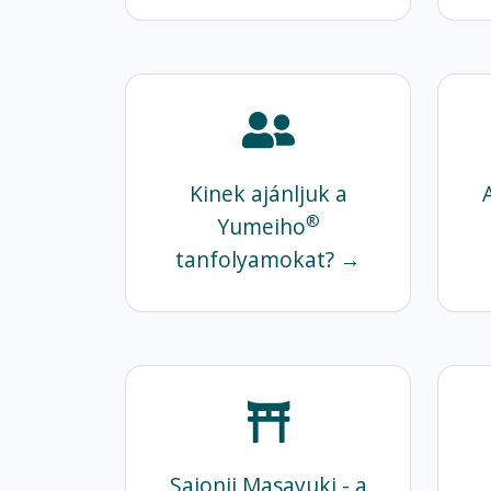
Kinek ajánljuk a
®
Yumeiho
tanfolyamokat? →
Sajonji Masayuki - a