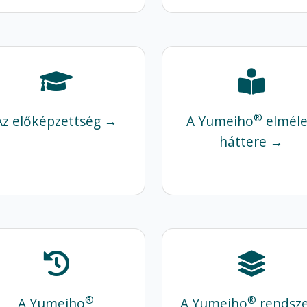
®
Az előképzettség →
A Yumeiho
elméle
háttere →
®
®
A Yumeiho
A Yumeiho
rendsz