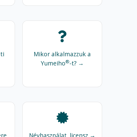
ti
Mikor alkalmazzuk a
®
Yumeiho
-t? →
ere
Névhasználat, licensz →